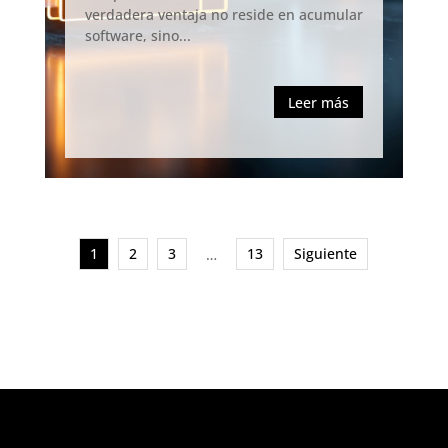
verdadera ventaja no reside en acumular
software, sino...
Leer más
1
2
3
13
Siguiente
…