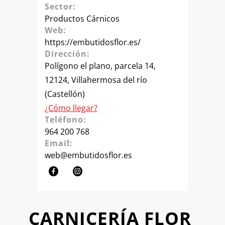
Sector:
Productos Cárnicos
Web:
https://embutidosflor.es/
Dirección:
Polígono el plano, parcela 14,
12124, Villahermosa del río
(Castellón)
¿Cómo llegar?
Teléfono:
964 200 768
Email:
web@embutidosflor.es
CARNICERÍA FLOR