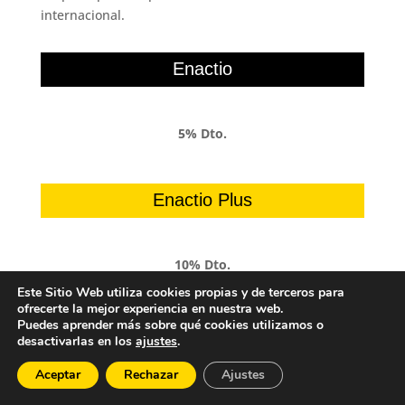
internacional.
Enactio
5% Dto.
Enactio Plus
10% Dto.
Este Sitio Web utiliza cookies propias y de terceros para
ofrecerte la mejor experiencia en nuestra web.
Puedes aprender más sobre qué cookies utilizamos o
desactivarlas en los
ajustes
.
Sesión de reflexión estratégica
Aceptar
internacional
Rechazar
Ajustes