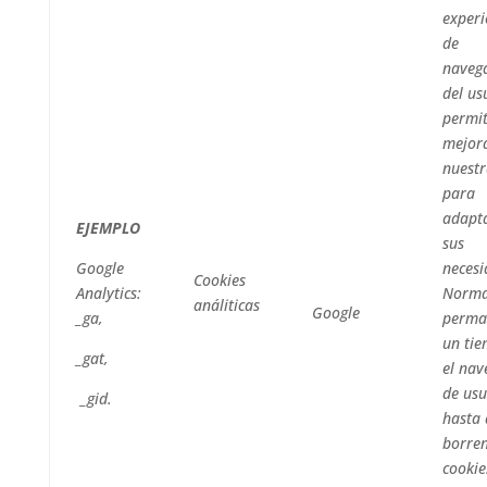
experi
de
naveg
del us
permit
mejor
nuest
para
adapt
EJEMPLO
sus
Google
necesi
Cookies
Analytics:
Norma
análiticas
Google
_ga,
perma
un ti
_gat,
el nav
de usu
_gid.
hasta 
borren
cookie