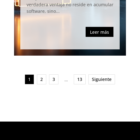
verdadera ventaja no reside en acumular
software, sino...
Leer más
1
2
3
13
Siguiente
…