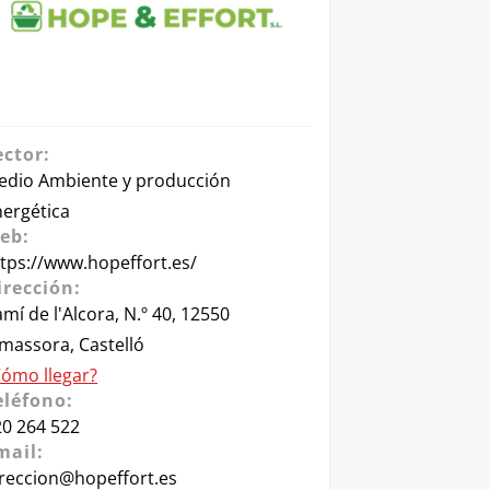
ector:
edio Ambiente y producción
nergética
eb:
tps://www.hopeffort.es/
irección:
mí de l'Alcora, N.º 40, 12550
massora, Castelló
Cómo llegar?
eléfono:
20 264 522
mail:
ireccion@hopeffort.es