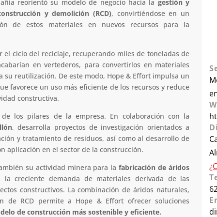
pañía reorientó su modelo de negocio hacia la
gestión y
construcción y demolición (RCD)
, convirtiéndose en un
ión de estos materiales en nuevos recursos para la
r el ciclo del reciclaje, recuperando miles de toneladas de
cabarían en vertederos, para convertirlos en materiales
S
a su reutilización. De este modo, Hope & Effort impulsa un
M
ue favorece un uso más eficiente de los recursos y reduce
e
vidad constructiva.
W
ht
 de los pilares de la empresa. En colaboración con la
D
llón
, desarrolla proyectos de investigación orientados a
ción y tratamiento de residuos, así como al desarrollo de
Ca
n aplicación en el sector de la construcción.
Al
¿
ambién su actividad minera para la
fabricación de áridos
T
 la creciente demanda de materiales derivada de las
6
ectos constructivos. La combinación de áridos naturales,
E
ión de RCD permite a Hope & Effort ofrecer soluciones
d
elo de construcción más sostenible y eficiente.