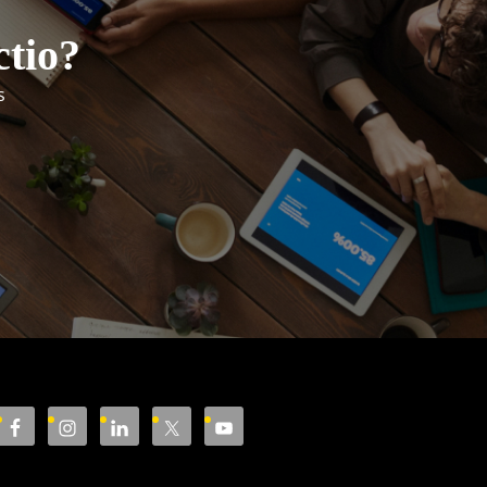
ctio?
s