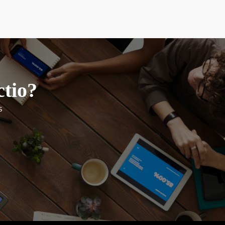
ctio?
s