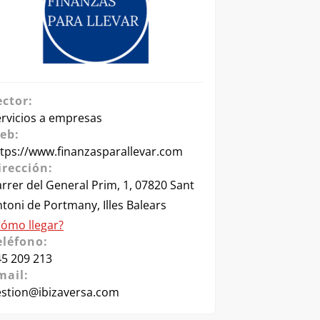
ector:
ervicios a empresas
eb:
ttps://www.finanzasparallevar.com
irección:
rrer del General Prim, 1, 07820 Sant
toni de Portmany, Illes Balears
Cómo llegar?
eléfono:
45 209 213
mail:
estion@ibizaversa.com