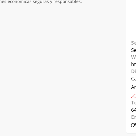
ones económicas seguras y responsables.
S
S
W
h
D
Ca
An
¿
T
6
E
g