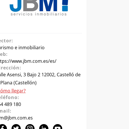
ector:
rismo e inmobiliario
eb:
ttps://www.jbm.com.es/es/
irección:
lle Asensi, 3 Bajo 2 12002, Castelló de
 Plana (Castellón)
Cómo llegar?
eléfono:
64 489 180
mail:
bm@jbm.com.es