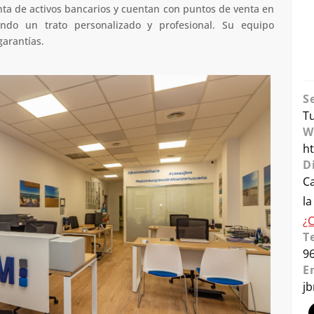
nta de activos bancarios y cuentan con puntos de venta en
ando un trato personalizado y profesional. Su equipo
garantías.
S
Tu
W
h
D
Ca
la
¿
T
9
E
j