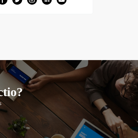
ctio?
s