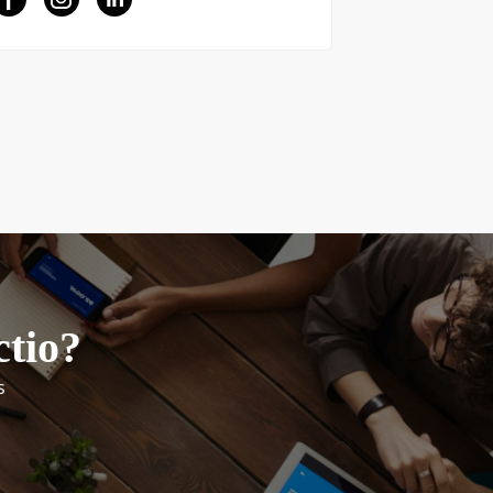
ctio?
s