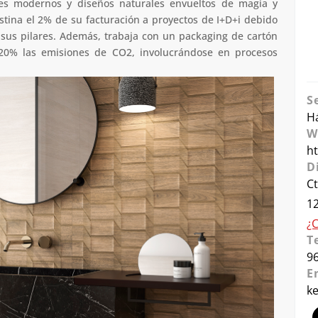
tes modernos y diseños naturales envueltos de magia y
stina el 2% de su facturación a proyectos de I+D+i debido
 sus pilares. Además, trabaja con un packaging de cartón
20% las emisiones de CO2, involucrándose en procesos
S
H
W
h
D
Ct
12
¿
T
9
E
k