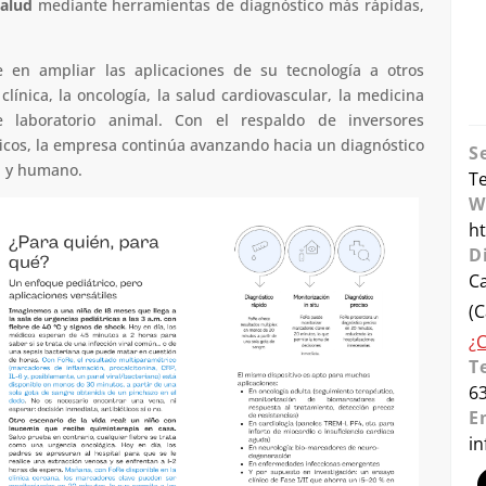
salud
mediante herramientas de diagnóstico más rápidas,
e en ampliar las aplicaciones de su tecnología a otros
clínica, la oncología, la salud cardiovascular, la medicina
 laboratorio animal. Con el respaldo de inversores
íficos, la empresa continúa avanzando hacia un diagnóstico
S
l y humano.
Te
W
h
D
C
(C
¿
T
6
E
i