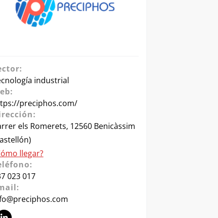
ector:
cnología industrial
eb:
ttps://preciphos.com/
irección:
arrer els Romerets, 12560 Benicàssim
astellón)
Cómo llegar?
eléfono:
37 023 017
mail:
nfo@preciphos.com