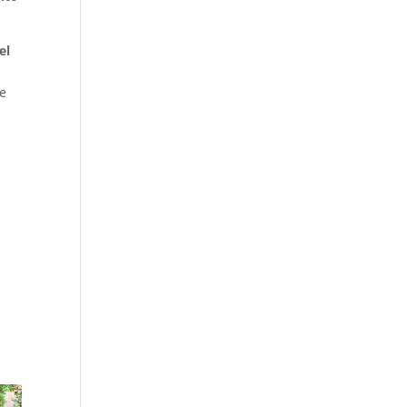
el
de