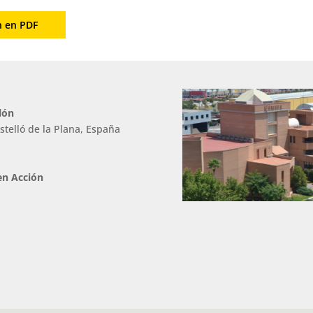
n en PDF
lón
stelló de la Plana, España
en Acción