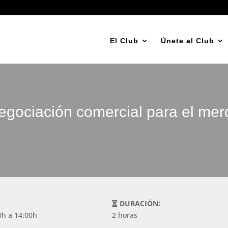
El Club
Únete al Club
egociación comercial para el mer
DURACIÓN:
0h a 14:00h
2 horas