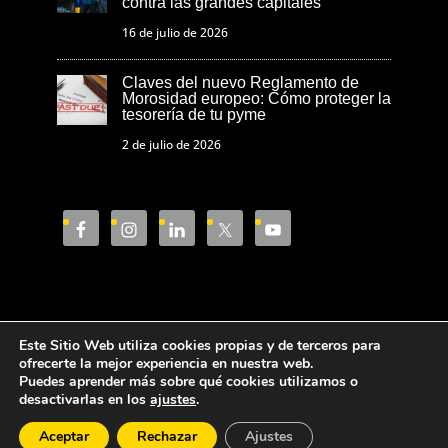
contra las grandes capitales
16 de julio de 2026
Claves del nuevo Reglamento de
Morosidad europeo: Cómo proteger la
tesorería de tu pyme
2 de julio de 2026
Este Sitio Web utiliza cookies propias y de terceros para
Aviso Legal
Política de privacidad
ofrecerte la mejor experiencia en nuestra web.
Puedes aprender más sobre qué cookies utilizamos o
Política de cookies
desactivarlas en los
ajustes
.
Aceptar
Rechazar
Ajustes
Cámara de Comercio de Castellón © 2023