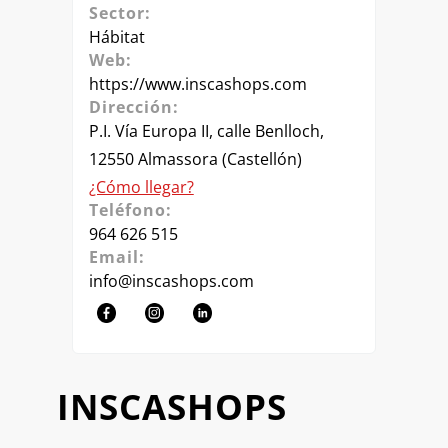
Sector:
Hábitat
Web:
https://www.inscashops.com
Dirección:
P.I. Vía Europa II, calle Benlloch,
12550 Almassora (Castellón)
¿Cómo llegar?
Teléfono:
964 626 515
Email:
info@inscashops.com
INSCASHOPS