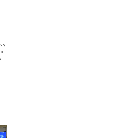
s y
no
s