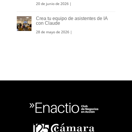
20 de junio de 2026
|
Crea tu equipo de asistentes de IA
con Claude
28 de mayo de 2026
|