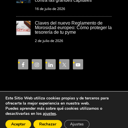
contra las grandes capitales
16 de julio de 2026
Claves del nuevo Reglamento de
Morosidad europeo: Cómo proteger la
tesorería de tu pyme
2 de julio de 2026
Este Sitio Web utiliza cookies propias y de terceros para
Aviso Legal
Política de privacidad
ofrecerte la mejor experiencia en nuestra web.
Puedes aprender más sobre qué cookies utilizamos o
Política de cookies
desactivarlas en los
ajustes
.
Aceptar
Rechazar
Ajustes
Cámara de Comercio de Castellón © 2023