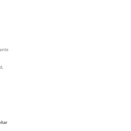
 ante
d,
ñar