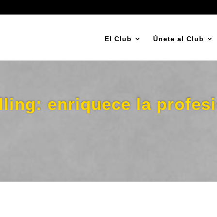
El Club
Únete al Club
lling: enriquece la profes