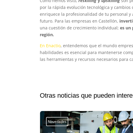
Como hemos visto,
reskilling
y
upskilling
son p
por la rápida evolución tecnológica y cambios
enriquece la profesionalidad de tu personal 
futuro. Para las empresas en Castellón,
invert
una cuestión de crecimiento individual;
es un 
región.
En Enactio
, entendemos que el mundo empresari
habilidades es esencial para mantenerse compe
las herramientas y recursos necesarios para ca
Otras noticias que pueden intere
Novedades