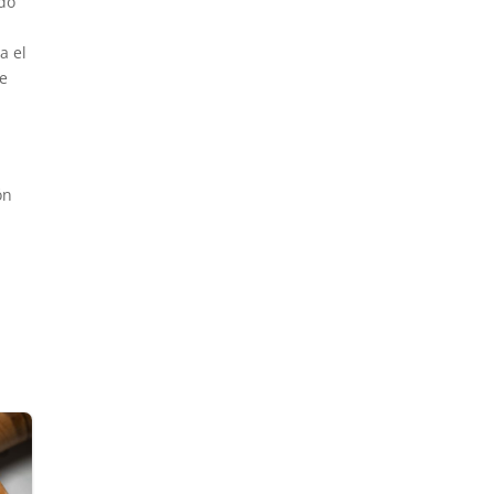
ado
a el
e
ón