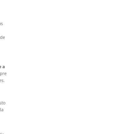
os
 de
e a
mpre
es.
Esto
la