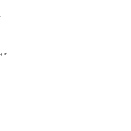
s
 que