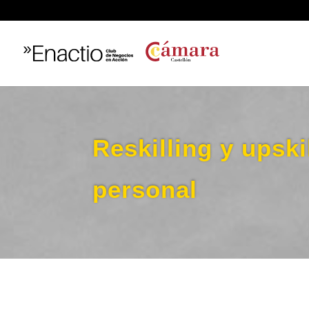
Reskilling y upski
personal