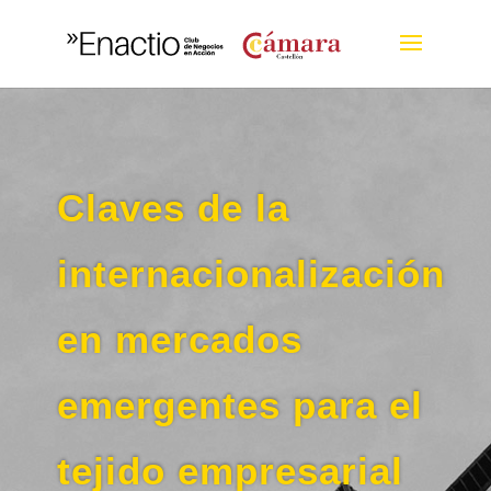
Claves de la
internacionalización
en mercados
emergentes para el
tejido empresarial