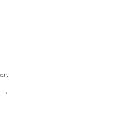
sos y
r la