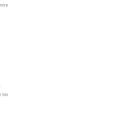
entre
r
e los