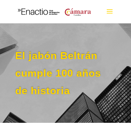
El jabón Beltrán
cumple 100 años
de historia