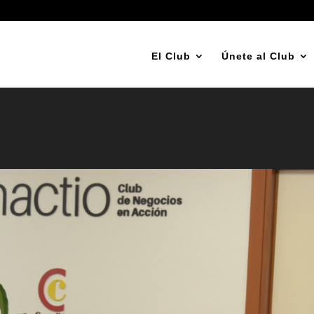
El Club
Únete al Club