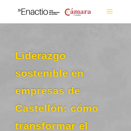
Liderazgo
sostenible en
empresas de
Castellón: cómo
transformar el