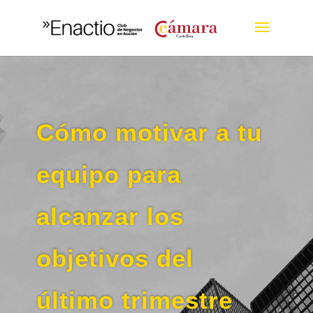
Cómo motivar a tu
equipo para
alcanzar los
objetivos del
último trimestre