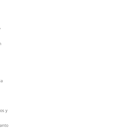
y
n
ia
os y
tanto