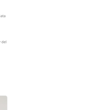
iata
 del