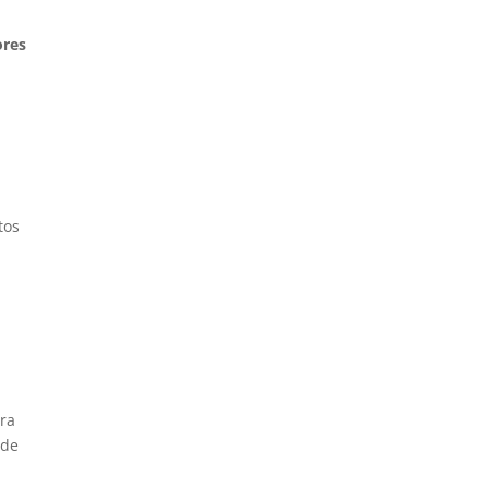
ores
n
tos
ara
 de