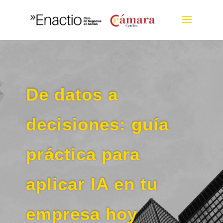
De datos a
decisiones: guía
práctica para
aplicar IA en tu
empresa hoy