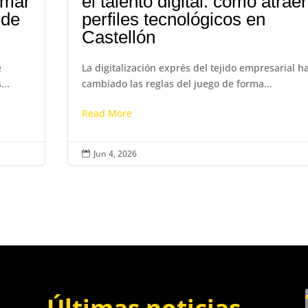
rmar
el talento digital: cómo atraer
sde
perfiles tecnológicos en
Castellón
e
La digitalización exprés del tejido empresarial h
...
cambiado las reglas del juego de forma...
Read More
Jun 4, 2026

Últimas noticias