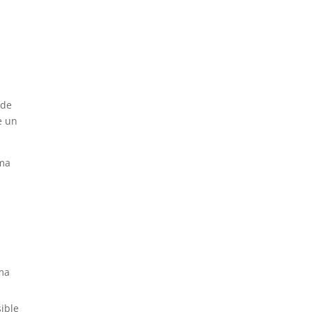
ede
e un
ema
ema
ible