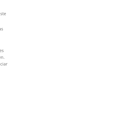
Este
.
as
es
en.
ciar