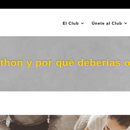
El Club
Únete al Club
thon y por qué deberías o